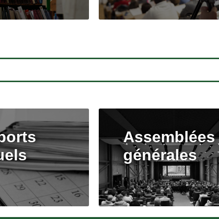
ports
Assemblées
uels
générales