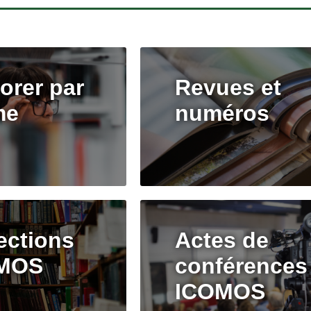
orer par
Revues et
me
numéros
ections
Actes de
MOS
conférences
ICOMOS