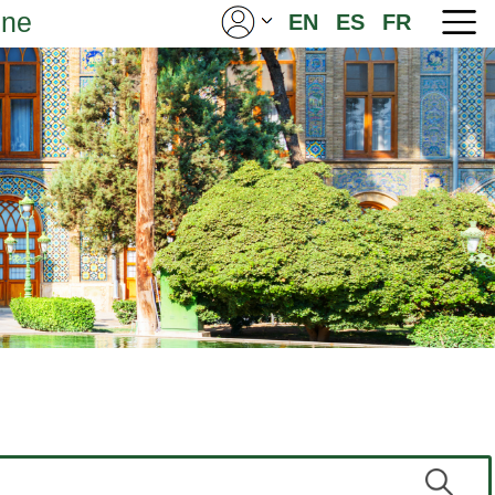
ine
EN
ES
FR