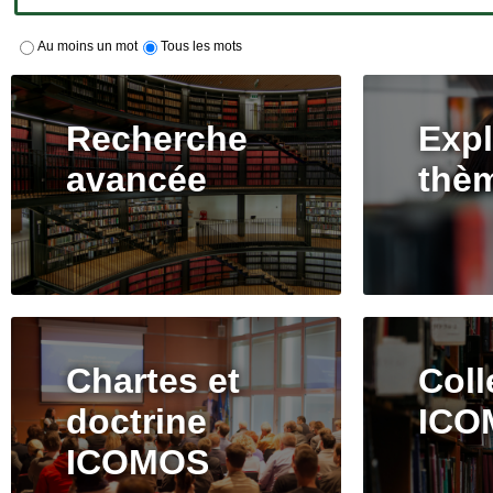
Au moins un mot
Tous les mots
Recherche
Expl
avancée
thè
Chartes et
Coll
doctrine
ICO
ICOMOS