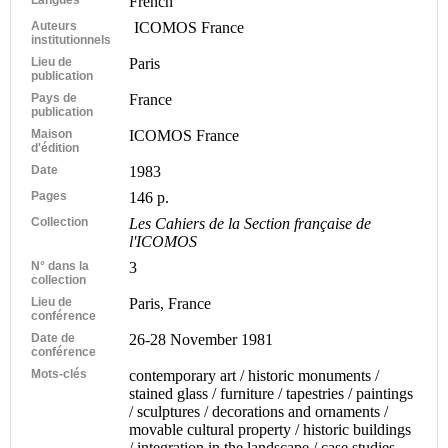
French
Auteurs
ICOMOS France
institutionnels
Lieu de
Paris
publication
Pays de
France
publication
Maison
ICOMOS France
d'édition
Date
1983
Pages
146 p.
Collection
Les Cahiers de la Section française de
l'ICOMOS
N° dans la
3
collection
Lieu de
Paris, France
conférence
Date de
26-28 November 1981
conférence
Mots-clés
contemporary art / historic monuments /
stained glass / furniture / tapestries / paintings
/ sculptures / decorations and ornaments /
movable cultural property / historic buildings
/ integration in the landscape / case studies