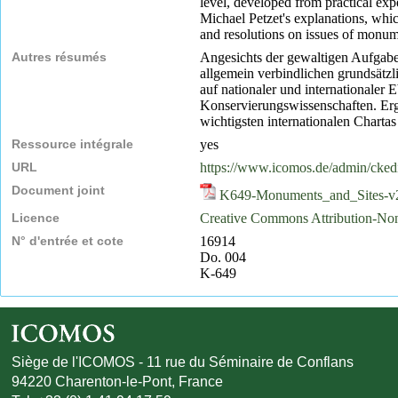
level, developed from practical expe
Michael Petzet's explanations, whi
and resolutions on issues of monum
Autres résumés
Angesichts der gewaltigen Aufgaben
allgemein verbindlichen grundsätzl
auf nationaler und internationaler
Konservierungswissenschaften. Erg
wichtigsten internationalen Chart
Ressource intégrale
yes
URL
https://www.icomos.de/admin/ckedi
Document joint
K649-Monuments_and_Sites-v2
Licence
Creative Commons Attribution-N
N° d'entrée et cote
16914
Do. 004
K-649
Siège de l'ICOMOS - 11 rue du Séminaire de Conflans
94220 Charenton-le-Pont, France