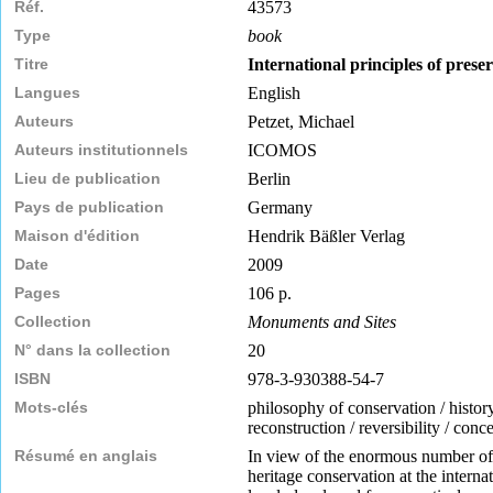
Réf.
43573
Type
book
Titre
International principles of prese
Langues
English
Auteurs
Petzet, Michael
Auteurs institutionnels
ICOMOS
Lieu de publication
Berlin
Pays de publication
Germany
Maison d'édition
Hendrik Bäßler Verlag
Date
2009
Pages
106 p.
Collection
Monuments and Sites
N° dans la collection
20
ISBN
978-3-930388-54-7
Mots-clés
philosophy of conservation / history
reconstruction / reversibility / conc
Résumé en anglais
In view of the enormous number of ta
heritage conservation at the interna