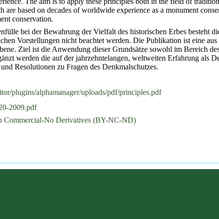
rience. The aim is to apply these principles both in the field of traditi
ch are based on decades of worldwide experience as a monument conserv
ent conservation.
fülle bei der Bewahrung der Vielfalt des historischen Erbes besteht di
ichen Vorstellungen nicht beachtet werden. Die Publikation ist eine au
 Ebene. Ziel ist die Anwendung dieser Grundsätze sowohl im Bereich d
änzt werden die auf der jahrzehntelangen, weltweiten Erfahrung als 
as und Resolutionen zu Fragen des Denkmalschutzes.
tor/plugins/alphamanager/uploads/pdf/principles.pdf
0-2009.pdf
on Commercial-No Derivatives (BY-NC-ND)