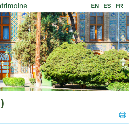
atrimoine
EN
ES
FR
)