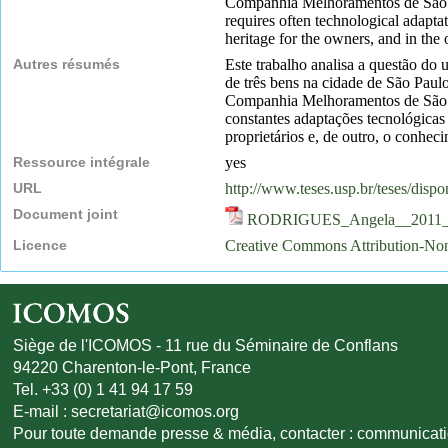
Companhia Melhoramentos de São Pau
requires often technological adapta
heritage for the owners, and in the 
Autres résumés
Este trabalho analisa a questão d
de três bens na cidade de São Paul
Companhia Melhoramentos de São Pa
constantes adaptações tecnológicas 
proprietários e, de outro, o conhec
Ressource intégrale
yes
URL
http://www.teses.usp.br/teses/dis
Document joint
RODRIGUES_Angela__2011_Estu
Licence
Creative Commons Attribution-N
Siège de l'ICOMOS - 11 rue du Séminaire de Conflans
94220 Charenton-le-Pont, France
Tel. +33 (0) 1 41 94 17 59
E-mail :
secretariat@icomos.org
Pour toute demande presse & média, contacter :
communicat