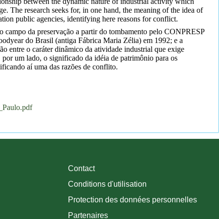
nship between the dynamic nature of industrial activity which
ge. The research seeks for, in one hand, the meaning of the idea of
tion public agencies, identifying here reasons for conflict.
ias do campo da preservação a partir do tombamento pelo CONPRESP
odyear do Brasil (antiga Fábrica Maria Zélia) em 1992; e a
entre o caráter dinâmico da atividade industrial que exige
, por um lado, o significado da idéia de patrimônio para os
ificando aí uma das razões de conflito.
Paulo.pdf
Contact
Conditions d'utilisation
Protection des données personnelles
Partenaires