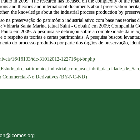
lo in 2009. The research has focused on the complexity of the relatio
tions and theories and international documents about preservation herita
other, the knowledge about the industrial process production by preserva
o uso na preservação do patrimônio industrial ativo com base nas teor
o: Vidraria Santa Marina (atual Saint - Gobain) em 2009; Companhia Go
ulo em 2009. A pesquisa se debruçou sobre a complexidade da relação 
e o respeito às teorias e cartas patrimoniais. A pesquisa buscou levantar
imento do processo produtivo por parte dos órgãos de preservação, ident
poniveis/16/16133/tde-31012012-122716/pt-br.php
do_do_patrimonio_industrial_com_uso_fabril_da_cidade_de_Sao_
on Commercial-No Derivatives (BY-NC-ND)
ion@icomos.org