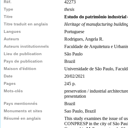
Réf.
42273
Type
thesis
Titre
Estudo do patrimônio industrial 
Titre traduit en anglais
Heritage of manufacturing buildings 
Langues
Portuguese
Auteurs
Rodrigues, Angela R.
Auteurs institutionnels
Faculdade de Arquitetura e Urban
Lieu de publication
São Paulo
Pays de publication
Brazil
Maison d'édition
Universidade de São Paulo, Faculd
Date
20/02/2021
Pages
245 p.
Mots-clés
preservation / industrial architecture
presentation
Pays mentionnés
Brazil
Monuments et sites
Sao Paulo, Brazil
Résumé en anglais
This study examines the issue of use
CONPRESP in the city of São Paulo