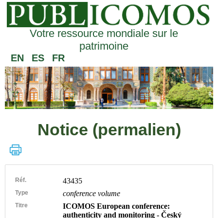
Votre ressource mondiale sur le
patrimoine
EN
ES
FR
Notice (permalien)
Réf.
43435
Type
conference volume
Titre
ICOMOS European conference:
authenticity and monitoring - Český