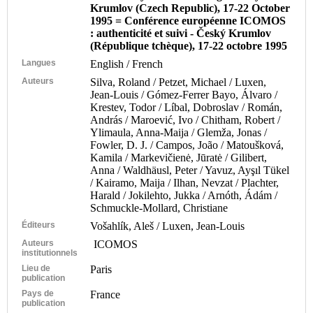
Krumlov (Czech Republic), 17-22 October
1995 = Conférence européenne ICOMOS
: authenticité et suivi - Český Krumlov
(République tchèque), 17-22 octobre 1995
Langues
English / French
Auteurs
Silva, Roland / Petzet, Michael / Luxen,
Jean-Louis / Gómez-Ferrer Bayo, Álvaro /
Krestev, Todor / Líbal, Dobroslav / Román,
András / Maroević, Ivo / Chitham, Robert /
Ylimaula, Anna-Maija / Glemža, Jonas /
Fowler, D. J. / Campos, João / Matoušková,
Kamila / Markevičienė, Jūratė / Gilibert,
Anna / Waldhäusl, Peter / Yavuz, Ayşıl Tükel
/ Kairamo, Maija / Ilhan, Nevzat / Plachter,
Harald / Jokilehto, Jukka / Arnóth, Ádám /
Schmuckle-Mollard, Christiane
Éditeurs
Vošahlík, Aleš / Luxen, Jean-Louis
Auteurs
ICOMOS
institutionnels
Lieu de
Paris
publication
Pays de
France
publication