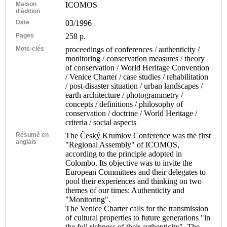
Maison
ICOMOS
d'édition
Date
03/1996
Pages
258 p.
Mots-clés
proceedings of conferences / authenticity /
monitoring / conservation measures / theory
of conservation / World Heritage Convention
/ Venice Charter / case studies / rehabilitation
/ post-disaster situation / urban landscapes /
earth architecture / photogrammetry /
concepts / definitions / philosophy of
conservation / doctrine / World Heritage /
criteria / social aspects
Résumé en
The Český Krumlov Conference was the first
anglais
"Regional Assembly" of ICOMOS,
according to the principle adopted in
Colombo. Its objective was to invite the
European Committees and their delegates to
pool their experiences and thinking on two
themes of our times: Authenticity and
"Monitoring".
The Venice Charter calls for the transmission
of cultural properties to future generations "in
the full richness of their authenticity". The