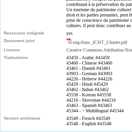
contribuant à la préservation du pat
Un tourisme du patrimoine culturel 
droit et les parties prenantes, peu
prise de conscience du patrimoine cul
cultures. Il peut donc contribuer au
Ressource intégrale
yes
Document joint
eng-franc_ICHT_Charter.pdf
Licence
Creative Commons Attribution-N
Traductions
43459 - Arabic #43459
43460 - Chinese #43460
43461 - Danish #43461
43903 - German #43903
44226 - Hebrew #44226
45429 - Hindi #45429
43462 - Italian #43462
45558 - Korean #45558
44216 - Slovenian #44216
43463 - Spanish #43463
45344 - ~ Multilingual #45344
Version antérieure
43549 - French #43549
43548 - English #43548