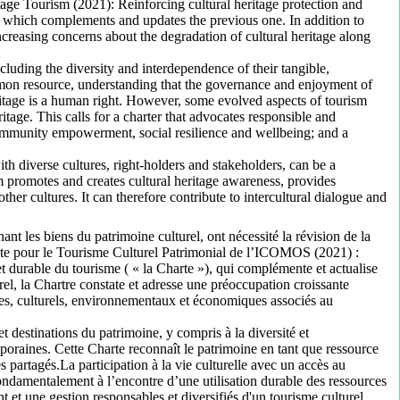
age Tourism (2021): Reinforcing cultural heritage protection and
, which complements and updates the previous one. In addition to
increasing concerns about the degradation of cultural heritage along
 including the diversity and interdependence of their tangible,
ommon resource, understanding that the governance and enjoyment of
heritage is a human right. However, some evolved aspects of tourism
itage. This calls for a charter that advocates responsible and
community empowerment, social resilience and wellbeing; and a
h diverse cultures, right-holders and stakeholders, can be a
m promotes and creates cultural heritage awareness, provides
ther cultures. It can therefore contribute to intercultural dialogue and
t les biens du patrimoine culturel, ont nécessité la révision de la
rte pour le Tourisme Culturel Patrimonial de l’ICOMOS (2021) :
et durable du tourisme ( « la Charte »), qui complémente et actualise
turel, la Chartre constate et adresse une préoccupation croissante
ques, culturels, environnementaux et économiques associés au
 et destinations du patrimoine, y compris à la diversité et
mporaines. Cette Charte reconnaît le patrimoine en tant que ressource
partagés.La participation à la vie culturelle avec un accès au
ondamentalement à l’encontre d’une utilisation durable des ressources
 et une gestion responsables et diversifiés d'un tourisme culturel