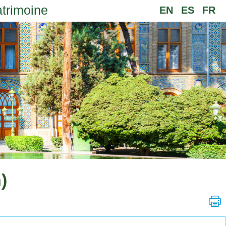
atrimoine
EN
ES
FR
)