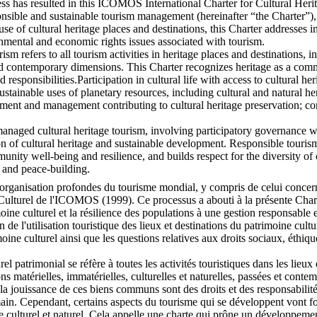
ss has resulted in this ICOMOS International Charter for Cultural Herit
nsible and sustainable tourism management (hereinafter “the Charter”)
use of cultural heritage places and destinations, this Charter addresses 
ronmental and economic rights issues associated with tourism.
urism refers to all tourism activities in heritage places and destinations,
t and contemporary dimensions. This Charter recognizes heritage as a c
responsibilities.Participation in cultural life with access to cultural 
tainable uses of planetary resources, including cultural and natural her
opment and management contributing to cultural heritage preservation; 
naged cultural heritage tourism, involving participatory governance wit
on of cultural heritage and sustainable development. Responsible touris
nity well-being and resilience, and builds respect for the diversity of o
 and peace-building.
organisation profondes du tourisme mondial, y compris de celui concernan
Culturel de l'ICOMOS (1999). Ce processus a abouti à la présente Cha
ine culturel et la résilience des populations à une gestion responsable 
on de l'utilisation touristique des lieux et destinations du patrimoine cul
oine culturel ainsi que les questions relatives aux droits sociaux, éthi
el patrimonial se réfère à toutes les activités touristiques dans les lieux
s matérielles, immatérielles, culturelles et naturelles, passées et conte
 jouissance de ces biens communs sont des droits et des responsabilités 
main. Cependant, certains aspects du tourisme qui se développent vont f
e culturel et naturel. Cela appelle une charte qui prône un développement