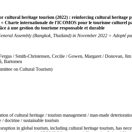
 cultural heritage tourism (2022) : reinforcing cultural heritage
 Charte internationale de l'ICOMOS pour le tourisme culturel patr
grâce à une gestion du tourisme responsable et durable
neral Assembly (Bangkok, Thailand) in November 2022 = Adopté par
ergus / Smith-Christensen, Cecilie / Gowen, Margaret / Donovan, Jim / 
yá, Bartomeu
ittee on Cultural Tourism)
vation of cultural heritage / tourism management / man-made deterioratio
 / doctrine / sustainable tourism
uption in global tourism, including cultural heritage tourism, has nece