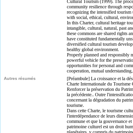
Cultural Tourism (1999). The proce
community resilience through respo
recognizing the intensified tourism 
with social, ethical, cultural, envi
In this Charter, cultural heritage to
intangible, cultural, natural, pas
these commons are shared rights and 
have constituted fundamentally unsus
diversified cultural tourism devel
healthy global environment.
Properly planned and responsibly ma
powerful vehicle for the preservati
opportunities for personal and commu
cooperation, mutual understanding,
Autres résumés
[Préambule] La croissance et la dés
Charte Internationale du Tourisme 
Renforcer la préservation du Patrimo
la précédente.. Outre l'intensificati
concernant la dégradation du patrim
tourisme.
Dans cette Charte, le tourisme cultur
l'interdépendance de leurs dimension
commune et que la gouvernance et la
patrimoine culturel est un droit hu
planétaires, y compris du patrimoin