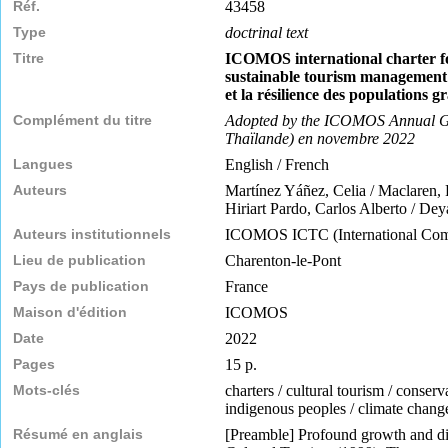
Réf.
43458
Type
doctrinal text
Titre
ICOMOS international charter for
sustainable tourism management =
et la résilience des populations 
Complément du titre
Adopted by the ICOMOS Annual Ge
Thaïlande) en novembre 2022
Langues
English / French
Auteurs
Martínez Yáñez, Celia / Maclaren, F
Hiriart Pardo, Carlos Alberto / De
Auteurs institutionnels
ICOMOS ICTC (International Comm
Lieu de publication
Charenton-le-Pont
Pays de publication
France
Maison d'édition
ICOMOS
Date
2022
Pages
15 p.
Mots-clés
charters / cultural tourism / conser
indigenous peoples / climate change
Résumé en anglais
[Preamble] Profound growth and disr