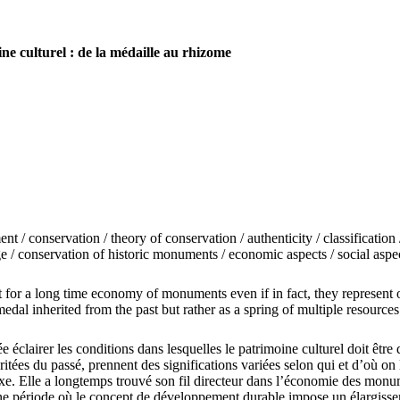
ne culturel : de la médaille au rhizome
/ conservation / theory of conservation / authenticity / classification / 
tage / conservation of historic monuments / economic aspects / social asp
for a long time economy of monuments even if in fact, they represent on
edal inherited from the past but rather as a spring of multiple resourc
éclairer les conditions dans lesquelles le patrimoine culturel doit être
itées du passé, prennent des significations variées selon qui et d’où on
e. Elle a longtemps trouvé son fil directeur dans l’économie des monume
ne période où le concept de développement durable impose un élargissem