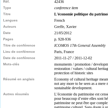
Réf.
42436
Type
conference item
Titre
L'économie politique du patrimoi
Langues
French
Auteurs
Greffe, Xavier
Date
21/05/2012
Pages
p. 928-936
Titre de conférence
ICOMOS 17th General Assembly
Lieu de conférence
Paris, France
Date de conférence
2011-11-27 / 2011-12-02
Mots-clés
monuments / promotion / development 
restoration / values / cultural heri
protection of historic sites
Résumé en anglais
Economy of cultural heritage meant 
not any more to be seen as a mere m
sustainable development.
Autres résumés
L’économie du patrimoine est censée 
pour beaucoup d’entre elles sont hér
patrimoine ne peut être que complex
patrimoine culturel. Sans doute à u