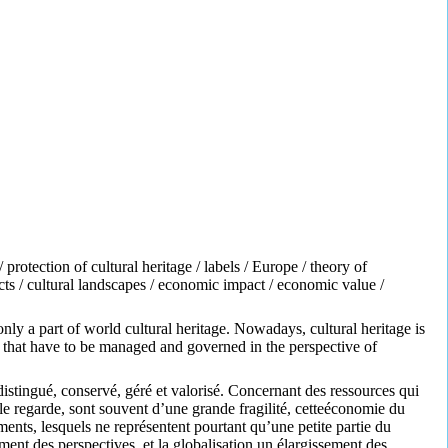
protection of cultural heritage / labels / Europe / theory of
ects / cultural landscapes / economic impact / economic value /
ly a part of world cultural heritage. Nowadays, cultural heritage is
es that have to be managed and governed in the perspective of
 distingué, conservé, géré et valorisé. Concernant des ressources qui
 le regarde, sont souvent d’une grande fragilité, cetteéconomie du
nts, lesquels ne représentent pourtant qu’une petite partie du
ent des perspectives, et la globalisation un élargissement des