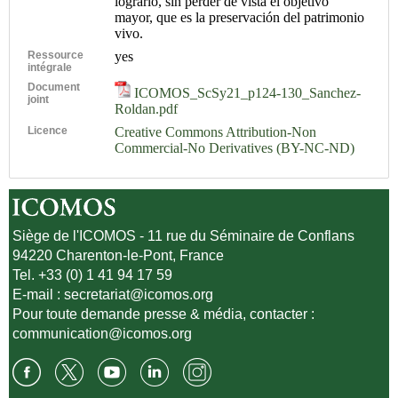
lograrlo, sin perder de vista el objetivo
mayor, que es la preservación del patrimonio
vivo.
Ressource
yes
intégrale
Document
ICOMOS_ScSy21_p124-130_Sanchez-
joint
Roldan.pdf
Licence
Creative Commons Attribution-Non
Commercial-No Derivatives (BY-NC-ND)
Siège de l'ICOMOS - 11 rue du Séminaire de Conflans
94220 Charenton-le-Pont, France
Tel. +33 (0) 1 41 94 17 59
E-mail :
secretariat@icomos.org
Pour toute demande presse & média, contacter :
communication@icomos.org