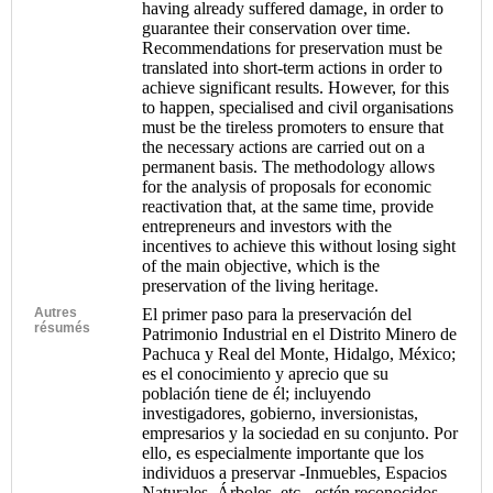
having already suffered damage, in order to
guarantee their conservation over time.
Recommendations for preservation must be
translated into short-term actions in order to
achieve significant results. However, for this
to happen, specialised and civil organisations
must be the tireless promoters to ensure that
the necessary actions are carried out on a
permanent basis. The methodology allows
for the analysis of proposals for economic
reactivation that, at the same time, provide
entrepreneurs and investors with the
incentives to achieve this without losing sight
of the main objective, which is the
preservation of the living heritage.
Autres
El primer paso para la preservación del
résumés
Patrimonio Industrial en el Distrito Minero de
Pachuca y Real del Monte, Hidalgo, México;
es el conocimiento y aprecio que su
población tiene de él; incluyendo
investigadores, gobierno, inversionistas,
empresarios y la sociedad en su conjunto. Por
ello, es especialmente importante que los
individuos a preservar -Inmuebles, Espacios
Naturales, Árboles, etc.- estén reconocidos,