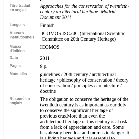
Titre traduit
Approaches for the conservation of twentieth-
en anglais
century architectural heritage: Madrid
Document 2011
Langues
Finnish
Auteurs
ICOMOS ISC20C (International Scientific
institutionnels
Committee on 20th Century Heritage)
Maison
ICOMOS
d'édition
Date
2011
Pages
9 p.
Mots-clés
guidelines / 20th century / architectural
heritage / philosophy of conservation / theory
of conservation / principles / architecture /
doctrine
Résumé en
The obligation to conserve the heritage of the
anglais
twentieth century is as important as our duty
to conserve the significant heritage of
previous eras.More than ever, the
architectural heritage of this century is at risk
from a lack of appreciation and care. Some
has already been lost and more is in danger. It
is a living heritage and it is essential to