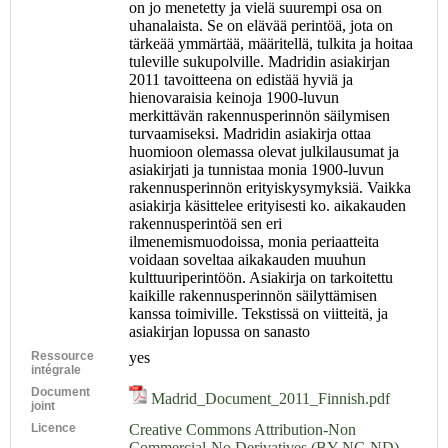
on jo menetetty ja vielä suurempi osa on
uhanalaista. Se on elävää perintöä, jota on
tärkeää ymmärtää, määritellä, tulkita ja hoitaa
tuleville sukupolville. Madridin asiakirjan
2011 tavoitteena on edistää hyviä ja
hienovaraisia keinoja 1900-luvun
merkittävän rakennusperinnön säilymisen
turvaamiseksi. Madridin asiakirja ottaa
huomioon olemassa olevat julkilausumat ja
asiakirjati ja tunnistaa monia 1900-luvun
rakennusperinnön erityiskysymyksiä. Vaikka
asiakirja käsittelee erityisesti ko. aikakauden
rakennusperintöä sen eri
ilmenemismuodoissa, monia periaatteita
voidaan soveltaa aikakauden muuhun
kulttuuriperintöön. Asiakirja on tarkoitettu
kaikille rakennusperinnön säilyttämisen
kanssa toimiville. Tekstissä on viitteitä, ja
asiakirjan lopussa on sanasto
Ressource
yes
intégrale
Document
Madrid_Document_2011_Finnish.pdf
joint
Licence
Creative Commons Attribution-Non
Commercial-No Derivatives (BY-NC-ND)