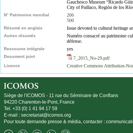
Gauchesco Museum “Ricardo Güirald
City of Paillaco, Región de los Río
N° Patrimoine mondial
206
500
Résumé en anglais
Issue devoted to cultural heritage a
Autres résumés
Numéro consacré au patrimoine cultur
défense.
Ressource intégrale
yes
Document joint
7_2015_No-29.pdf
Licence
Creative Commons Attribution-N
Siège de l'ICOMOS - 11 rue du Séminaire de Conflans
94220 Charenton-le-Pont, France
Tel. +33 (0) 1 41 94 17 59
E-mail :
secretariat@icomos.org
Pour toute demande presse & média, contacter :
communicat