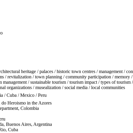
co
architectural heritage / palaces / historic town centres / management / con
ms / revitalization / town planning / community participation / memory / c
ism management / sustainable tourism / tourism impact / types of tourism
ional organizations / musealization / social media / local communities
ia / Cuba / Mexico / Peru
 do Heroismo in the Azores
epartment, Colombia
eru
da, Buenos Aires, Argentina
 Rio, Cuba