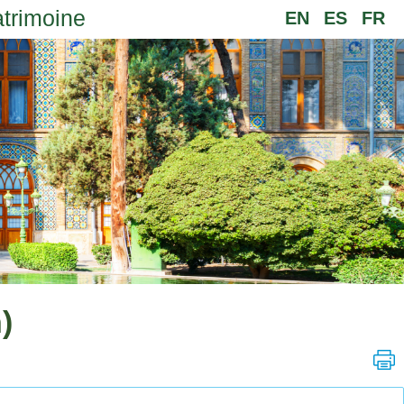
atrimoine
EN
ES
FR
)