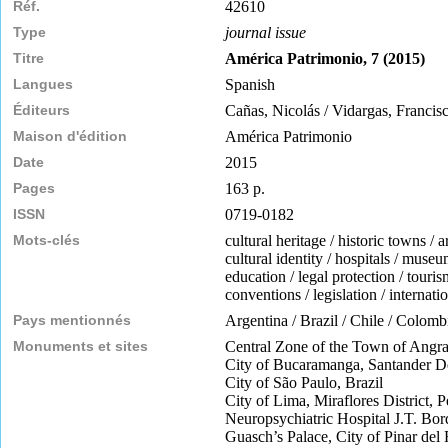
Réf.
42610
Type
journal issue
Titre
América Patrimonio, 7 (2015)
Langues
Spanish
Éditeurs
Cañas, Nicolás / Vidargas, Francis
Maison d'édition
América Patrimonio
Date
2015
Pages
163 p.
ISSN
0719-0182
Mots-clés
cultural heritage / historic towns / 
cultural identity / hospitals / museu
education / legal protection / tour
conventions / legislation / internat
Pays mentionnés
Argentina / Brazil / Chile / Colomb
Monuments et sites
Central Zone of the Town of Angra
City of Bucaramanga, Santander D
City of São Paulo, Brazil
City of Lima, Miraflores District, P
Neuropsychiatric Hospital J.T. Bor
Guasch’s Palace, City of Pinar del