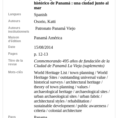
histórico de Panamá : una ciudad junto al
mar
Langues
Spanish
Auteurs
Osorio, Katti
Auteurs
Patronato Panamá Viejo
institutionnels
Maison
Panamá América
d'édition
Date
15/08/2014
Pages
p. 12-13
Titre de la
Conmemorando 495 años de fundación de la
revue
Ciudad de Panamá La Vieja (suplemento)
Mots-clés
World Heritage List / town planning / World
Heritage Sites / outstanding universal value /
historical surveys / architectural heritage /
theory of town planning / values /
archaeological heritage / archaeological sites /
urban archaeological sites / urban fabric /
architectural styles / rehabilitation /
sustainable development / public awareness /
criteria / colonial architecture
Pays
Panama