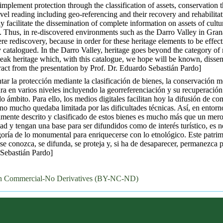
implement protection through the classification of assets, conservatio
el reading including geo-referencing and their recovery and rehabilitation
y facilitate the dissemination of complete information on assets of cultura
s. Thus, in re-discovered environments such as the Darro Valley in Granad
re rediscovery, because in order for these heritage elements to be effec
ully catalogued. In the Darro Valley, heritage goes beyond the category 
eak heritage which, with this catalogue, we hope will be known, dissemin
act from the presentation by Prof. Dr. Eduardo Sebastián Pardo]
tar la protección mediante la clasificación de bienes, la conservación 
ura en varios niveles incluyendo la georreferenciación y su recuperación 
 ámbito. Para ello, los medios digitales facilitan hoy la difusión de com
 no mucho quedaba limitada por las dificultades técnicas. Así, en entorn
amente descrito y clasificado de estos bienes es mucho más que un mer
ad y tengan una base para ser difundidos como de interés turístico, es 
egoría de lo monumental para enriquecerse con lo etnológico. Este patr
e conozca, se difunda, se proteja y, si ha de desaparecer, permanezca p
 Sebastián Pardo]
on Commercial-No Derivatives (BY-NC-ND)