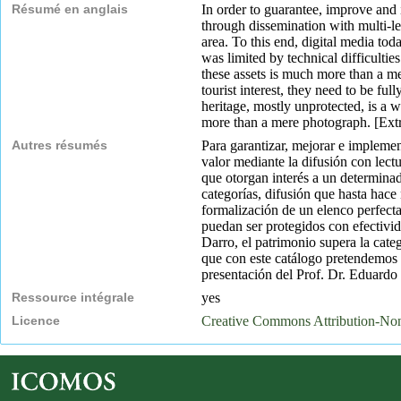
Résumé en anglais
In order to guarantee, improve and 
through dissemination with multi-lev
area. To this end, digital media toda
was limited by technical difficultie
these assets is much more than a me
tourist interest, they need to be f
heritage, mostly unprotected, is a w
more than a mere photograph. [Extr
Autres résumés
Para garantizar, mejorar e implemen
valor mediante la difusión con lect
que otorgan interés a un determinado
categorías, difusión que hasta hace
formalización de un elenco perfect
puedan ser protegidos con efectivid
Darro, el patrimonio supera la cat
que con este catálogo pretendemos s
presentación del Prof. Dr. Eduardo
Ressource intégrale
yes
Licence
Creative Commons Attribution-N