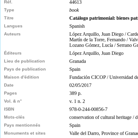
Réf.
44613
Type
book
Titre
Catálogo patrimonial: bienes pat
Langues
Spanish
Auteurs
López Arquillo, Juan Diego / Carde
Martín de la Torre, Fernando / Val
Lozano Gómez, Lucía / Serrano Gran
Éditeurs
López Arquillo, Juan Diego
Lieu de publication
Granada
Pays de publication
Spain
Maison d'édition
Fundación CICOP / Universidad d
Date
02/05/2017
Pages
389 p.
Vol. & n°
v. 1 n. 2
ISBN
978-0-244-00856-7
Mots-clés
conservation of cultural heritage / 
Pays mentionnés
Spain
Monuments et sites
Valle del Darro, Province of Grana