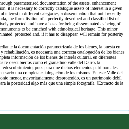
n through parameterised documentation of the assets, enhancement
, it is necessary to correctly catalogue assets of interest in a given
l interest in different categories, a dissemination that until recently
a, the formalisation of a perfectly described and classified list of
tively protected and have a basis for being disseminated as being of
of monuments to be enriched with ethnological heritage. This minor
ated, protected and, if it has to disappear, will remain for posterity
mediante la documentación parametrizada de los bienes, la puesta en
y rehabilitación, es necesaria una correcta catalogación de los bienes
pleta información de los bienes de interés cultural, en diferentes
os re-descubiertos como el granadino valle del Darro, la
o redescubrimiento, pues para que dichos elementos patrimoniales
necesario una completa catalogación de los mismos. En este Valle del
imonio menor, mayoritariamente desprotegido, es un patrimonio débil
ara la posteridad algo más que una simple fotografía. [Extracto de la