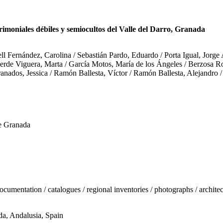
rimoniales débiles y semiocultos del Valle del Darro, Granada
ll Fernández, Carolina / Sebastián Pardo, Eduardo / Porta Igual, Jorg
verde Viguera, Marta / García Motos, María de los Ángeles / Berzosa Ro
ados, Jessica / Ramón Ballesta, Víctor / Ramón Ballesta, Alejandro / 
e Granada
documentation / catalogues / regional inventories / photographs / architec
da, Andalusia, Spain