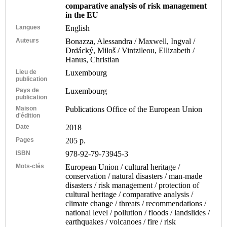
comparative analysis of risk management
in the EU
Langues
English
Auteurs
Bonazza, Alessandra / Maxwell, Ingval /
Drdácký, Miloš / Vintzileou, Ellizabeth /
Hanus, Christian
Lieu de
Luxembourg
publication
Pays de
Luxembourg
publication
Maison
Publications Office of the European Union
d'édition
Date
2018
Pages
205 p.
ISBN
978-92-79-73945-3
Mots-clés
European Union / cultural heritage /
conservation / natural disasters / man-made
disasters / risk management / protection of
cultural heritage / comparative analysis /
climate change / threats / recommendations /
national level / pollution / floods / landslides /
earthquakes / volcanoes / fire / risk