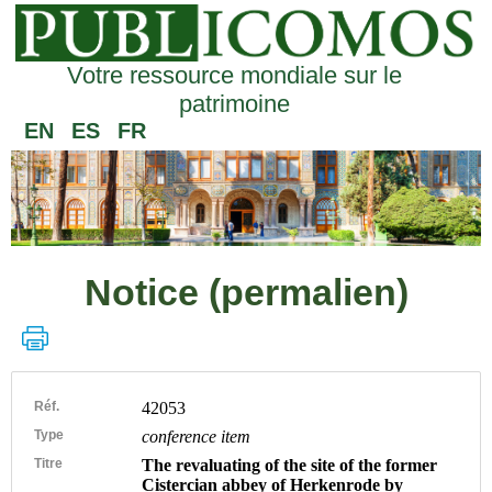
Votre ressource mondiale sur le
patrimoine
EN
ES
FR
Notice (permalien)
Réf.
42053
Type
conference item
Titre
The revaluating of the site of the former
Cistercian abbey of Herkenrode by